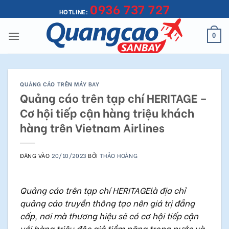
0936 737 727
Bỏ
HOTLINE:
qua
nội
0
dung
QUẢNG CÁO TRÊN MÁY BAY
Quảng cáo trên tạp chí HERITAGE –
Cơ hội tiếp cận hàng triệu khách
hàng trên Vietnam Airlines
ĐĂNG VÀO
20/10/2023
BỞI
THẢO HOÀNG
Quảng cáo trên tạp chí HERITAGElà địa chỉ
quảng cáo truyền thông tạo nên giá trị đẳng
cấp, nơi mà thương hiệu sẽ có cơ hội tiếp cận
với hàng triệu độc giả tiềm năng trong nước và