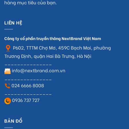
hàng mục tiêu của bạn.
LIÊN HỆ
Công ty cổ phần truyền thông NextBrand Việt Nam
P602, TTTM Chợ Mơ, 459C Bạch Mai, phường
Trương Định, quận Hai Bà Trưng, Hà Nội
_______________
info@nextbrand.com.vn
_______________
024 6666 8008
_______________
0936 737 727
BẢN ĐỒ