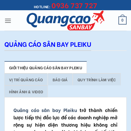
0936 737 727
Bỏ
HOTLINE:
qua
nội
0
dung
QUẢNG CÁO SÂN BAY PLEIKU
GIỚI THIỆU QUẢNG CÁO SÂN BAY PLEIKU
VỊ TRÍ QUẢNG CÁO
BÁO GIÁ
QUY TRÌNH LÀM VIỆC
HÌNH ẢNH & VIDEO
Quảng cáo sân bay Pleiku
trở thành chiến
lược tiếp thị đắc lực để các doanh nghiệp mở
rộng sự hiện diện thương hiệu không chỉ