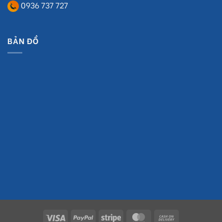
0936 737 727
BẢN ĐỒ
Visa
PayPal
Stripe
MasterCard
Cash