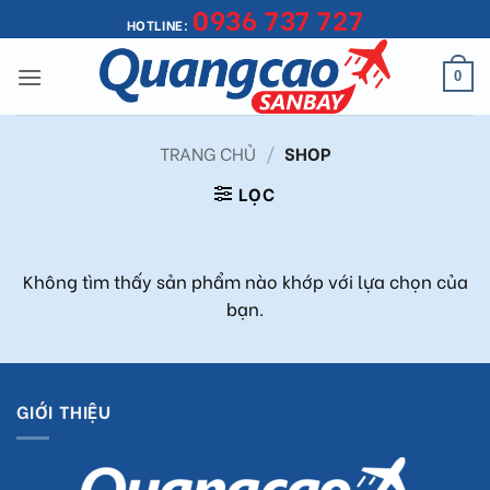
0936 737 727
Bỏ
HOTLINE:
qua
nội
0
dung
TRANG CHỦ
/
SHOP
LỌC
Không tìm thấy sản phẩm nào khớp với lựa chọn của
bạn.
GIỚI THIỆU