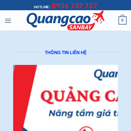
0936 737 727
Bỏ
HOTLINE:
qua
nội
0
dung
THÔNG TIN LIÊN HỆ