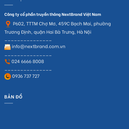
Công ty cổ phần truyền thông NextBrand Việt Nam
P602, TTTM Chợ Mơ, 459C Bạch Mai, phường
Trương Định, quận Hai Bà Trưng, Hà Nội
_______________
info@nextbrand.com.vn
_______________
024 6666 8008
_______________
0936 737 727
BẢN ĐỒ