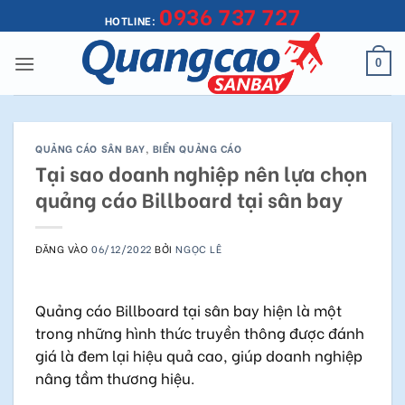
0936 737 727
Bỏ
HOTLINE:
qua
nội
0
dung
QUẢNG CÁO SÂN BAY
,
BIỂN QUẢNG CÁO
Tại sao doanh nghiệp nên lựa chọn
quảng cáo Billboard tại sân bay
ĐĂNG VÀO
06/12/2022
BỞI
NGỌC LÊ
Quảng cáo Billboard tại sân bay hiện là một
trong những hình thức truyền thông được đánh
giá là đem lại hiệu quả cao, giúp doanh nghiệp
nâng tầm thương hiệu.