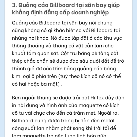
3. Quảng cáo Billboard tại sân bay giúp
khẳng định đẳng cấp doanh nghiệp
Quảng cáo Billboard tại sân bay nói chung
cũng không có gì khác biệt so với Billboard tại
những nơi khác. Nó được lắp đặt ở các khu vực
thông thoáng và không có vật cản làm che
khuất tầm quan sát. Cột trụ bằng bê tông cốt
thép chắc chắn sẽ được đào sâu dưới đất để trở
thành giá đỡ các tấm bảng quảng cáo bằng
kim loại ở phía trên (tuỳ theo kích cỡ nó có thể
có hai hoặc ba mặt) .
Bên ngoài khung sẽ được trải bạt Hiflex dày dặn
in nội dung và hình ảnh của maquette có kích
cỡ từ vài chục cho đến cả trăm mét. Ngoài ra,
Billboard cũng được trang bị dàn đèn metal
công suất lớn nhằm phát sáng khi trời tối để
làm maquette trở nên lung linh hơn nữa.