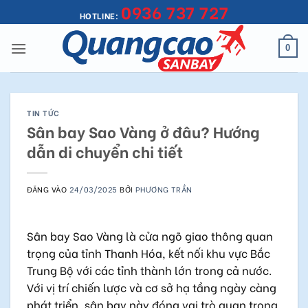
0936 737 727
Bỏ
HOTLINE:
qua
nội
0
dung
TIN TỨC
Sân bay Sao Vàng ở đâu? Hướng
dẫn di chuyển chi tiết
ĐĂNG VÀO
24/03/2025
BỞI
PHƯƠNG TRẦN
Sân bay Sao Vàng là cửa ngõ giao thông quan
trọng của tỉnh Thanh Hóa, kết nối khu vực Bắc
Trung Bộ với các tỉnh thành lớn trong cả nước.
Với vị trí chiến lược và cơ sở hạ tầng ngày càng
phát triển, sân bay này đóng vai trò quan trọng