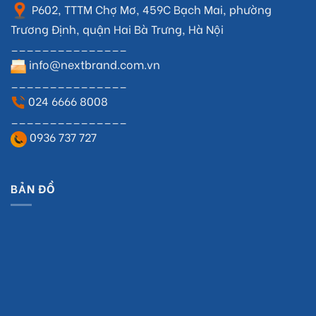
P602, TTTM Chợ Mơ, 459C Bạch Mai, phường
Trương Định, quận Hai Bà Trưng, Hà Nội
_______________
info@nextbrand.com.vn
_______________
024 6666 8008
_______________
0936 737 727
BẢN ĐỒ