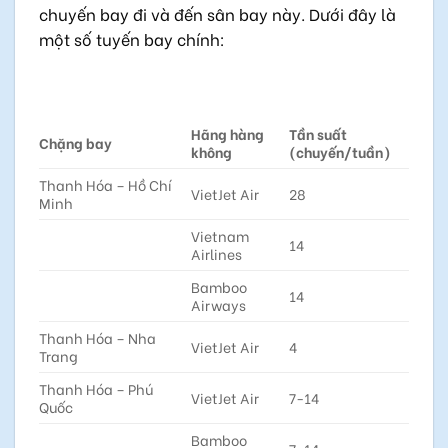
chuyến bay đi và đến sân bay này. Dưới đây là
một số tuyến bay chính:
Hãng hàng
Tần suất
Chặng bay
không
(chuyến/tuần)
Thanh Hóa – Hồ Chí
VietJet Air
28
Minh
Vietnam
14
Airlines
Bamboo
14
Airways
Thanh Hóa – Nha
VietJet Air
4
Trang
Thanh Hóa – Phú
VietJet Air
7-14
Quốc
Bamboo