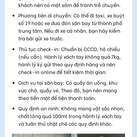
khách nên có mặt sớm để tránh trễ chuyến.
Phương tiện di chuyển: Có thể đi taxi, xe buýt
số 19 hoặc xe đưa đón sân bay từ thành phố
trung tâm. Nếu đi xe cá nhân, bạn hãy kiểm
tra bãi gửi xe trước.
Thủ tục check-in: Chuẩn bị CCCD, hộ chiếu
(nếu cần). Hành lý xách tay không quá 7kg,
hành lý ký gửi theo quy định hãng và nên
check-in online để tiết kiệm thời gian.
Dịch vụ tại sân bay: Có quầy ăn uống, khu
vực chờ, quầy vé. Theo đó, bạn nên mang
theo tiền mặt để tiện thanh toán.
Quy định an ninh: Không mang vật sắc nhọn,
chất lỏng quá 100ml trong hành lý xách tay
và tuân thủ chặt chẽ các quy định khác.