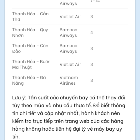
7-14
Airways
Thanh Hóa – Cần
VietJet Air
3
Thơ
Thanh Hóa – Quy
Bamboo
4
Nhơn
Airways
Thanh Hóa – Côn
Bamboo
3
Đảo
Airways
Thanh Hóa – Buôn
VietJet Air
3
Ma Thuột
Thanh Hóa – Đà
Vietnam
3
Nẵng
Airlines
Lưu ý: Tần suất các chuyến bay có thể thay đổi
tùy theo mùa và nhu cầu thực tế. Để biết thông
tin chi tiết và cập nhật nhất, hành khách nên
kiểm tra trực tiếp trên trang web của các hãng
hàng không hoặc liên hệ đại lý vé máy bay uy
tín.