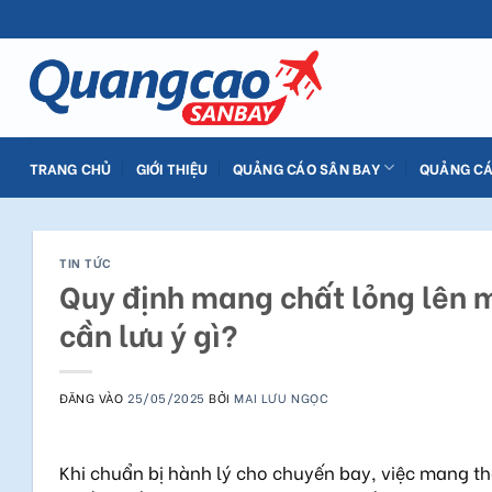
Bỏ
qua
nội
dung
TRANG CHỦ
GIỚI THIỆU
QUẢNG CÁO SÂN BAY
QUẢNG CÁ
TIN TỨC
Quy định mang chất lỏng lên 
cần lưu ý gì?
ĐĂNG VÀO
25/05/2025
BỞI
MAI LƯU NGỌC
Khi chuẩn bị hành lý cho chuyến bay, việc mang t