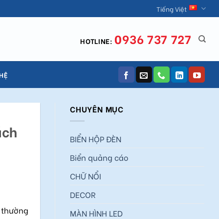
Tiếng Việt
0936 737 727
HOTLINE:
 HỆ
CHUYÊN MỤC
ách
BIỂN HỘP ĐÈN
Biển quảng cáo
CHỮ NỔI
DECOR
c thường
MÀN HÌNH LED