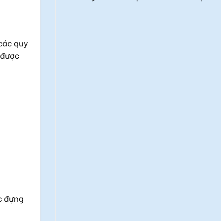
các quy
 được
c đựng