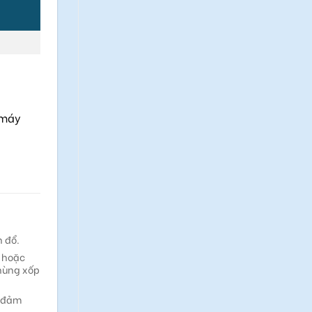
 máy
n đổ.
t hoặc
hùng xốp
à đảm