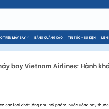
O TRÊN MÁY BAY
BẢNG QUẢNG CÁO
TIN TỨC – SỰ KIỆN
LIÊN
máy bay Vietnam Airlines: Hành kh
heo các loại chất lỏng như mỹ phẩm, nước uống hay thuố