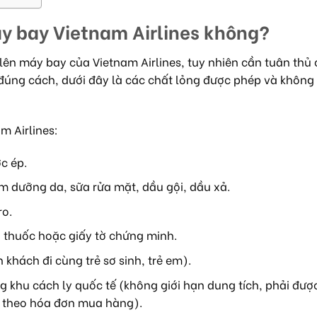
y bay Vietnam Airlines không?
n máy bay của Vietnam Airlines, tuy nhiên cần tuân thủ 
 đúng cách, dưới đây là các chất lỏng được phép và không
 Airlines:
c ép.
 dưỡng da, sữa rửa mặt, dầu gội, dầu xả.
ro.
n thuốc hoặc giấy tờ chứng minh.
h khách đi cùng trẻ sơ sinh, trẻ em).
 khu cách ly quốc tế (không giới hạn dung tích, phải đượ
m theo hóa đơn mua hàng).