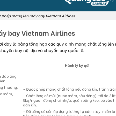
c phép mang lên máy bay Vietnam Airlines
áy bay Vietnam Airlines
ới đây là bảng tổng hợp các quy định mang chất lỏng lên
 chuyến bay nội địa và chuyến bay quốc tế:
Hành lý ký gửi
ễn đáp ứng
iện.
ng thường.
– Được phép mang chất lỏng nếu đóng kín, tránh trà
ớc mắm,
– Chất lỏng có mùi (nước mắm, sầu riêng): tối đa 3 lí
5kg/người, đóng chai nhựa, quấn băng keo, bỏ vào t
dán kín.
– Đồ uống có cồn áp dụng tương tự xách tay, miễn l
bảo đóng gói an toàn và đúng quy định.