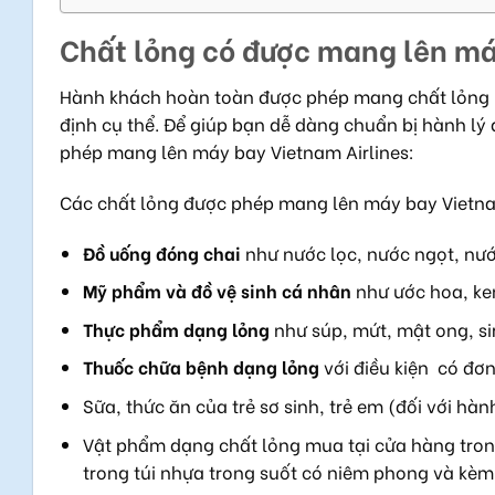
Chất lỏng có được mang lên má
Hành khách hoàn toàn được phép mang chất lỏng lê
định cụ thể. Để giúp bạn dễ dàng chuẩn bị hành lý
phép mang lên máy bay Vietnam Airlines:
Các chất lỏng được phép mang lên máy bay Vietnam
Đồ uống đóng chai
như nước lọc, nước ngọt, nướ
Mỹ phẩm và đồ vệ sinh cá nhân
như ước hoa, kem
Thực phẩm dạng lỏng
như súp, mứt, mật ong, si
Thuốc chữa bệnh dạng lỏng
với điều kiện có đơ
Sữa, thức ăn của trẻ sơ sinh, trẻ em (đối với hàn
Vật phẩm dạng chất lỏng mua tại cửa hàng trong
trong túi nhựa trong suốt có niêm phong và kè