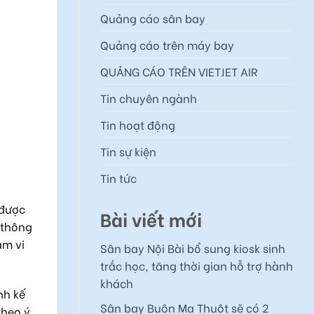
Quảng cáo sân bay
Quảng cáo trên máy bay
QUẢNG CÁO TRÊN VIETJET AIR
Tin chuyên ngành
Tin hoạt động
Tin sự kiện
Tin tức
 được
Bài viết mới
 thông
ạm vi
Sân bay Nội Bài bổ sung kiosk sinh
trắc học, tăng thời gian hỗ trợ hành
khách
nh kế
Sân bay Buôn Ma Thuột sẽ có 2
theo ý