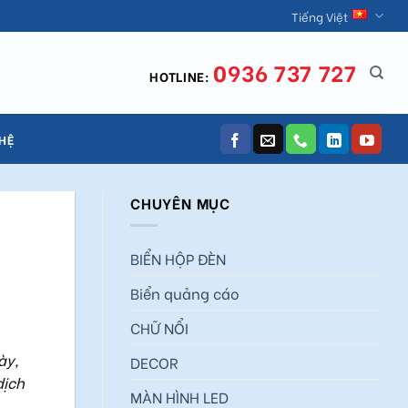
Tiếng Việt
0936 737 727
HOTLINE:
 HỆ
CHUYÊN MỤC
BIỂN HỘP ĐÈN
Biển quảng cáo
CHỮ NỔI
ày,
DECOR
dịch
MÀN HÌNH LED