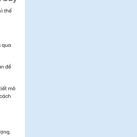
ì thế
g qua
ẫn để
tiết mô
 cách
ượng.