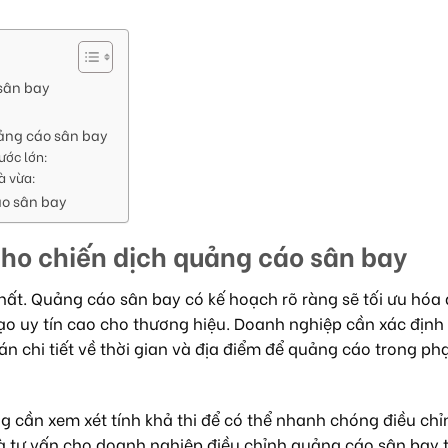
 sân bay
uảng cáo sân bay
ước lớn:
à vừa:
áo sân bay
 cho chiến dịch quảng cáo sân bay
 nhất. Quảng cáo sân bay có kế hoạch rõ ràng sẽ tối ưu hóa
ạo uy tín cao cho thương hiệu. Doanh nghiệp cần xác định
án chi tiết về thời gian và địa điểm để quảng cáo trong ph
ng cần xem xét tính khả thi để có thể nhanh chóng điều chỉ
và tư vấn cho doanh nghiệp điều chỉnh quảng cáo sân bay 