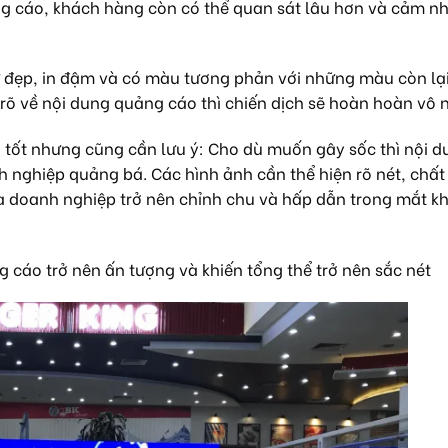
ảng cáo, khách hàng còn có thể quan sát lâu hơn và cảm n
ữ đẹp, in đậm và có màu tương phản với những màu còn lại
rõ về nội dung quảng cáo thì chiến dịch sẽ hoàn hoàn vô 
à tốt nhưng cũng cần lưu ý: Cho dù muốn gây sốc thì nội 
 nghiệp quảng bá. Các hình ảnh cần thể hiện rõ nét, chất
a doanh nghiệp trở nên chỉnh chu và hấp dẫn trong mắt k
 cáo trở nên ấn tượng và khiến tổng thể trở nên sắc nét