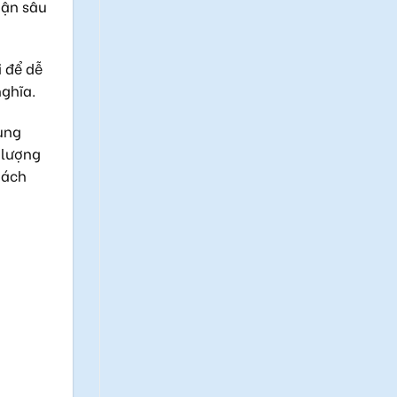
hận sâu
 để dễ
nghĩa.
dung
 lượng
hách