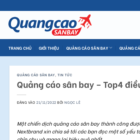
Bỏ
qua
nội
dung
TRANG CHỦ
GIỚI THIỆU
QUẢNG CÁO SÂN BAY
QUẢNG CÁ
QUẢNG CÁO SÂN BAY
,
TIN TỨC
Quảng cáo sân bay – Top4 điều 
ĐĂNG VÀO
21/11/2022
BỞI
NGỌC LÊ
Một chiến dịch quảng cáo sân bay thành công được 
Nextbrand xin chia sẻ tới các bạn đọc một số yếu t
chỉn chu và mang lại hiệu quả nhất.