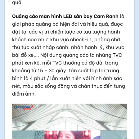
quả.
Quảng cáo màn hình LED sân bay Cam Ranh
là
giải pháp quảng bá hiện đại và hiệu quả, được
đặt tại các vị trí chiến lược có lưu lượng hành
khách cao như: khu vực check-in, phòng chờ,
thủ tục xuất nhập cảnh, nhận hành lý, khu vực
bãi đỗ xe,… Nội dung quảng cáo là những TVC
phát xen kẽ, mỗi TVC thường có độ dài trong
khoảng từ 15 – 30 giây, tần suất lặp lại trung
bình là 4 phút / lần xuất hiện với hình ảnh sắc
nét, màu sắc sống động và chân thực đến từng
điểm ảnh.