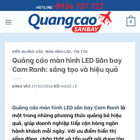
0936 737 727
Bỏ
HOTLINE:
qua
nội
0
dung
BIỂN QUẢNG CÁO
,
MÀN HÌNH LED
,
TIN TỨC
Quảng cáo màn hình LED Sân bay
Cam Ranh: sáng tạo và hiệu quả
ĐĂNG VÀO
27/03/2023
BỞI
NGỌC LÊ
Quảng cáo màn hình LED sân bay Cam Ranh
là
một trong những phương thức quảng bá hiệu
quả, giúp doanh nghiệp tiếp cận hàng ngàn
hành khách mỗi ngày. Với ưu điểm hiển thị
sống động, chân thật và tần suất nội dung lặp