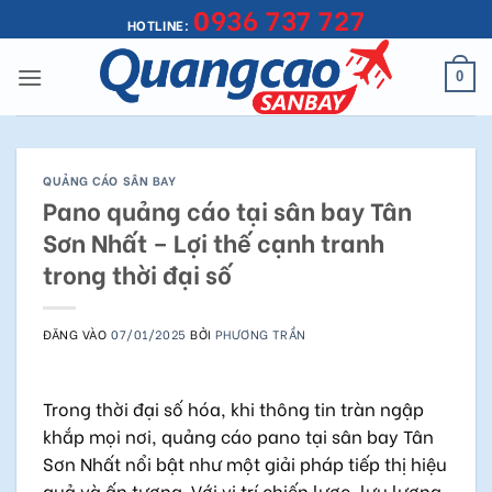
0936 737 727
Bỏ
HOTLINE:
qua
nội
0
dung
QUẢNG CÁO SÂN BAY
Pano quảng cáo tại sân bay Tân
Sơn Nhất – Lợi thế cạnh tranh
trong thời đại số
ĐĂNG VÀO
07/01/2025
BỞI
PHƯƠNG TRẦN
Trong thời đại số hóa, khi thông tin tràn ngập
khắp mọi nơi, quảng cáo pano tại sân bay Tân
Sơn Nhất nổi bật như một giải pháp tiếp thị hiệu
quả và ấn tượng. Với vị trí chiến lược, lưu lượng