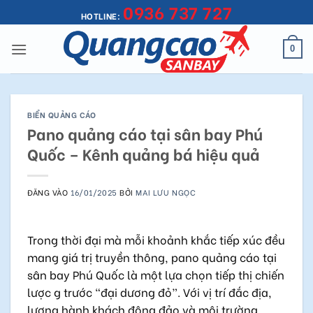
0936 737 727
Bỏ
HOTLINE:
qua
nội
0
dung
BIỂN QUẢNG CÁO
Pano quảng cáo tại sân bay Phú
Quốc – Kênh quảng bá hiệu quả
ĐĂNG VÀO
16/01/2025
BỞI
MAI LƯU NGỌC
Trong thời đại mà mỗi khoảnh khắc tiếp xúc đều
mang giá trị truyền thông, pano quảng cáo tại
sân bay Phú Quốc là một lựa chọn tiếp thị chiến
lược g trước “đại dương đỏ”. Với vị trí đắc địa,
lượng hành khách đông đảo và môi trường