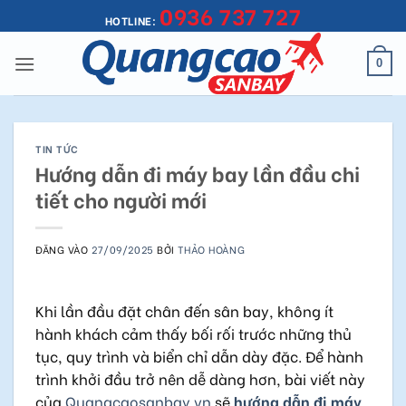
0936 737 727
Bỏ
HOTLINE:
qua
nội
0
dung
TIN TỨC
Hướng dẫn đi máy bay lần đầu chi
tiết cho người mới
ĐĂNG VÀO
27/09/2025
BỞI
THẢO HOÀNG
Khi lần đầu đặt chân đến sân bay, không ít
hành khách cảm thấy bối rối trước những thủ
tục, quy trình và biển chỉ dẫn dày đặc. Để hành
trình khởi đầu trở nên dễ dàng hơn, bài viết này
của
Quangcaosanbay.vn
sẽ
hướng dẫn đi máy