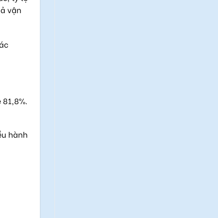
uả vận
các
ệ 81,8%.
ều hành