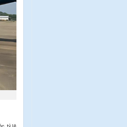
c, tỷ lệ