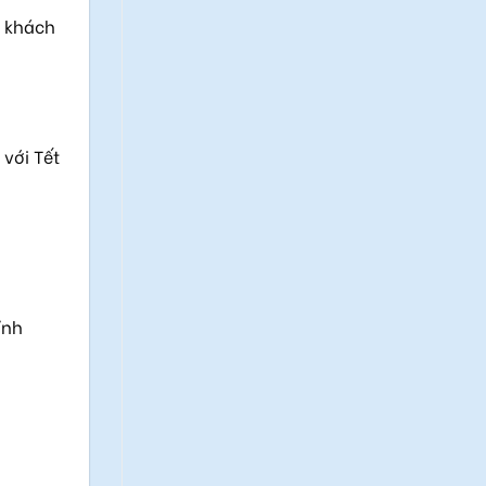
h khách
 với Tết
ỉnh