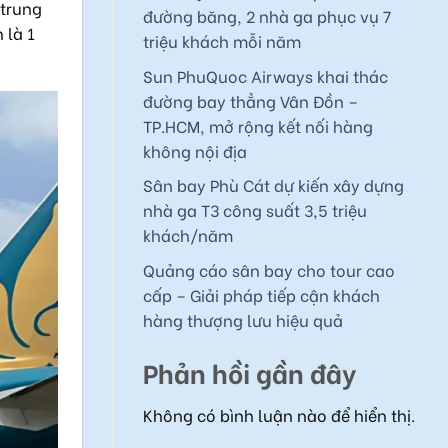
 trung
đường băng, 2 nhà ga phục vụ 7
 là 1
triệu khách mỗi năm
Sun PhuQuoc Airways khai thác
đường bay thẳng Vân Đồn –
TP.HCM, mở rộng kết nối hàng
không nội địa
Sân bay Phù Cát dự kiến xây dựng
nhà ga T3 công suất 3,5 triệu
khách/năm
Quảng cáo sân bay cho tour cao
cấp – Giải pháp tiếp cận khách
hàng thượng lưu hiệu quả
Phản hồi gần đây
Không có bình luận nào để hiển thị.