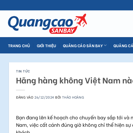
Bỏ
qua
nội
dung
TRANG CHỦ
GIỚI THIỆU
QUẢNG CÁO SÂN BAY
QUẢNG CÁ
TIN TỨC
Hãng hàng không Việt Nam nà
ĐĂNG VÀO
26/12/2024
BỞI
THẢO HOÀNG
Bạn đang lên kế hoạch cho chuyến bay sắp tới và m
Nam, việc cất cánh đúng giờ không chỉ thể hiện s
khách.