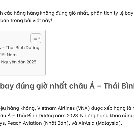
 các hãng hàng không đúng giờ nhất, phân tích tỷ lệ ba
bạn trong bài viết này!
Á – Thái Bình Dương
Việt Nam
t Nguyên đán 2025
 bay đúng giờ nhất châu Á – Thái Bì
liệu hàng không, Vietnam Airlines (VNA) được xếp hạng là
hâu Á – Thái Bình Dương năm 2023. Những hãng khác cùn
s, Peach Aviation (Nhật Bản), và AirAsia (Malaysia).