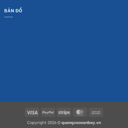
BẢN ĐỒ
Visa
PayPal
Stripe
MasterCard
Cash
On
Copyright 2026 ©
quangcaosanbay.vn
Delivery