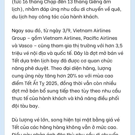
(tức 16 tháng Chạp đến 13 tháng Giêng âm
lịch), nhằm đáp ứng nhu cầu di chuyển về quê,
du lịch hay công tác của hành khách.
Ngay sau đó, từ ngày 3/9, Vietnam Airlines
Group – gồm Vietnam Airlines, Pacific Airlines
và Vasco – cũng tham gia thị trường với hơn 3,5
triệu vé nội địa và quốc tế. Đây là đợt mở bán vé
Tết dựa trên lịch bay đã được cơ quan chức
năng phê duyệt. Theo đại diện hãng, lượng
cung ứng này tăng hơn 20% so với mùa cao
điểm Tết Ất Tỵ 2025, đồng thời vẫn còn nhiều
đợt mở bán bổ sung tiếp theo tùy theo nhu cầu
thực tế của hành khách và khả năng điều phối
đội tàu bay.
Dù lượng vé lớn, song hiện tại mặt bằng giá vé
Tết của các hãng hàng không vẫn ở mức cao.
Điều này phản ánh đặc thù nhu cầu di chuyển