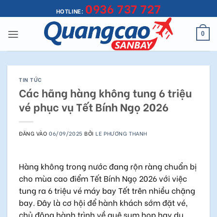
0936 737 727
Bỏ
HOTLINE:
qua
nội
0
dung
TIN TỨC
Các hãng hàng không tung 6 triệu
vé phục vụ Tết Bính Ngọ 2026
ĐĂNG VÀO
06/09/2025
BỞI
LE PHƯƠNG THANH
Hàng không trong nước đang rộn ràng chuẩn bị
cho mùa cao điểm Tết Bính Ngọ 2026 với việc
tung ra 6 triệu vé máy bay Tết trên nhiều chặng
bay. Đây là cơ hội để hành khách sớm đặt vé,
chủ động hành trình về quê sum họp hay du