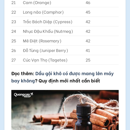
21
Cam (Orange)
46
22
Long não (Camphor)
45
23
Trắc Bách Diệp (Cypress)
42
24
Nhục Đậu Khấu (Nutmeg)
42
25
Mê Điệt (Rosemary)
42
26
Đỗ Tùng (Juniper Berry)
41
27
Cúc Vạn Thọ (Tagetes)
25
Đọc thêm:
Dầu gội khô có được mang lên máy
bay không
? Quy định mới nhất cần biết