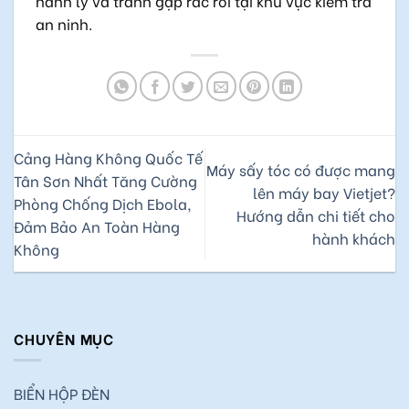
hành lý và tránh gặp rắc rối tại khu vực kiểm tra
an ninh.
Cảng Hàng Không Quốc Tế
Máy sấy tóc có được mang
Tân Sơn Nhất Tăng Cường
lên máy bay Vietjet?
Phòng Chống Dịch Ebola,
Hướng dẫn chi tiết cho
Đảm Bảo An Toàn Hàng
hành khách
Không
CHUYÊN MỤC
BIỂN HỘP ĐÈN