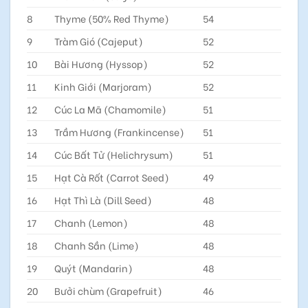
8
Thyme (50% Red Thyme)
54
9
Tràm Gió (Cajeput)
52
10
Bài Hương (Hyssop)
52
11
Kinh Giới (Marjoram)
52
12
Cúc La Mã (Chamomile)
51
13
Trầm Hương (Frankincense)
51
14
Cúc Bất Tử (Helichrysum)
51
15
Hạt Cà Rốt (Carrot Seed)
49
16
Hạt Thì Là (Dill Seed)
48
17
Chanh (Lemon)
48
18
Chanh Sần (Lime)
48
19
Quýt (Mandarin)
48
20
Bưởi chùm (Grapefruit)
46