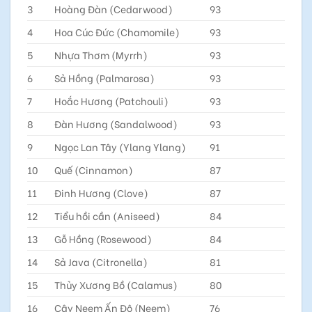
3
Hoàng Đàn (Cedarwood)
93
4
Hoa Cúc Đức (Chamomile)
93
5
Nhựa Thơm (Myrrh)
93
6
Sả Hồng (Palmarosa)
93
7
Hoắc Hương (Patchouli)
93
8
Đàn Hương (Sandalwood)
93
9
Ngọc Lan Tây (Ylang Ylang)
91
10
Quế (Cinnamon)
87
11
Đinh Hương (Clove)
87
12
Tiểu hồi cần (Aniseed)
84
13
Gỗ Hồng (Rosewood)
84
14
Sả Java (Citronella)
81
15
Thủy Xương Bồ (Calamus)
80
16
Cây Neem Ấn Độ (Neem)
76