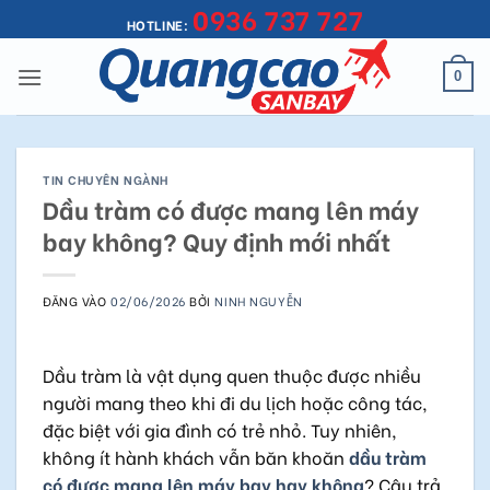
0936 737 727
Bỏ
HOTLINE:
qua
nội
0
dung
TIN CHUYÊN NGÀNH
Dầu tràm có được mang lên máy
bay không? Quy định mới nhất
ĐĂNG VÀO
02/06/2026
BỞI
NINH NGUYỄN
Dầu tràm là vật dụng quen thuộc được nhiều
người mang theo khi đi du lịch hoặc công tác,
đặc biệt với gia đình có trẻ nhỏ. Tuy nhiên,
không ít hành khách vẫn băn khoăn
dầu tràm
có được mang lên máy bay hay không
? Câu trả