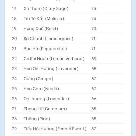
17
Xô Thơm (Clary Sage)
75
18
Tía Tô Đất (Melissa)
75
19
Húng Quế (Basil)
73
20
Sả Chanh (Lemongrass)
71
21
Bạc Hà (Peppermint)
71
22
Cỏ Roi Ngựa (Lemon Verbena)
69
23
Hoa Oải Hương (Lavender)
68
24
Gừng (Ginger)
67
25
Hoa Cam (Neroli)
67
26
Oải hương (Lavender)
66
27
Phong Lữ (Geranium)
65
28
Thông (Pine)
65
29
Tiểu Hồi Hương (Fennel Sweet)
62