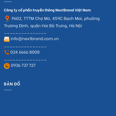
Công ty cổ phần truyền thông NextBrand Việt Nam
P602, TTTM Chợ Mơ, 459C Bạch Mai, phường
Trương Định, quận Hai Bà Trưng, Hà Nội
_______________
info@nextbrand.com.vn
_______________
024 6666 8008
_______________
0936 737 727
BẢN ĐỒ