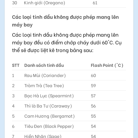
30
Kinh giới (Oregano)
61
Các loại tinh dầu không được phép mang lên
máy bay
Các loại tinh dầu không được phép mang lên
máy bay đều có điểm chớp cháy dưới 60°C. Cụ
thể sẽ được liệt kê trong bảng sau:
STT
Danh sách tinh dầu
Flash Point (°C)
1
Rau Mùi (Coriander)
60
2
Tràm Trà (Tea Tree)
59
3
Bạc Hà Lục (Spearmint)
57
4
Thì là Ba Tư (Caraway)
56
5
Cam Hương (Bergamot)
55
6
Tiêu Đen (Black Pepper)
54
7
Hiền Nhân (Sage)
54