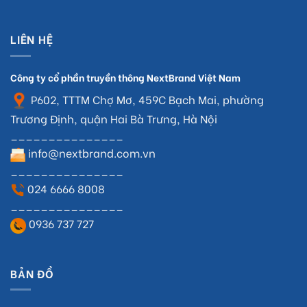
LIÊN HỆ
Công ty cổ phần truyền thông NextBrand Việt Nam
P602, TTTM Chợ Mơ, 459C Bạch Mai, phường
Trương Định, quận Hai Bà Trưng, Hà Nội
_______________
info@nextbrand.com.vn
_______________
024 6666 8008
_______________
0936 737 727
BẢN ĐỒ