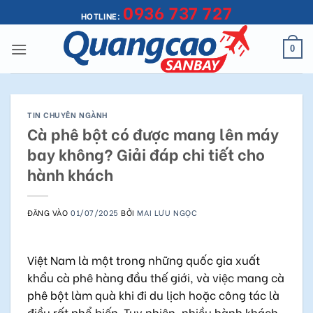
0936 737 727
Bỏ
HOTLINE:
qua
nội
0
dung
TIN CHUYÊN NGÀNH
Cà phê bột có được mang lên máy
bay không? Giải đáp chi tiết cho
hành khách
ĐĂNG VÀO
01/07/2025
BỞI
MAI LƯU NGỌC
Việt Nam là một trong những quốc gia xuất
khẩu cà phê hàng đầu thế giới, và việc mang cà
phê bột làm quà khi đi du lịch hoặc công tác là
điều rất phổ biến. Tuy nhiên, nhiều hành khách